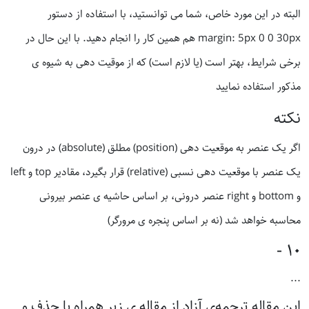
البته در این مورد خاص، شما می توانستید، با استفاده از دستور
margin: 5px 0 0 30px هم همین کار را انجام دهید. با این حال در
برخی شرایط، بهتر است (یا لازم است) که از موقیت دهی به شیوه ی
مذکور استفاده نمایید
نکته
اگر یک عنصر به موقعیت دهی (position) مطلق (absolute) در درون
یک عنصر با موقعیت دهی نسبی (relative) قرار بگیرد، مقادیر top و left
و bottom و right عنصر درونی، بر اساس حاشیه ی عنصر بیرونی
محاسبه خواهد شد (نه بر اساس پنجره ی مرورگر)
١٠ -
...
این مقاله ترجمه‌ی آزاد از مقاله ی زیر همراه با حذف و