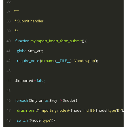
  36
  37
  38
  39
 */
  40
function
myimport_imort_form_submit
  41
global
  42
require_once
 (
dirname
(
__FILE__
) 
.
'/nodes.php'
  43
  44
  $imported 
=
false
  45
  46
foreach
 ($my_arr 
as
 $key 
=>
  47
drush_print
(
"Importing node #
{
$node[
'nid'
]
}
 (
{
$node[
'type'
]
}
)"
  48
switch
 ($node[
'type'