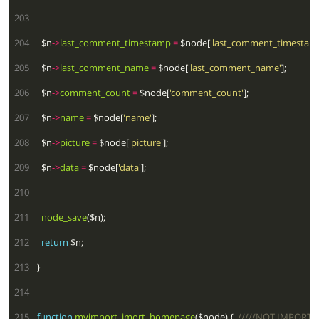
 203
 204
  $n
->
last_comment_timestamp
=
 $node[
'last_comment_timestam
 205
  $n
->
last_comment_name
=
 $node[
'last_comment_name'
 206
  $n
->
comment_count
=
 $node[
'comment_count'
 207
  $n
->
name
=
 $node[
'name'
 208
  $n
->
picture
=
 $node[
'picture'
 209
  $n
->
data
=
 $node[
'data'
 210
 211
node_save
 212
return
 213
 214
 215
function
myimport_imort_homepage
($node) {  