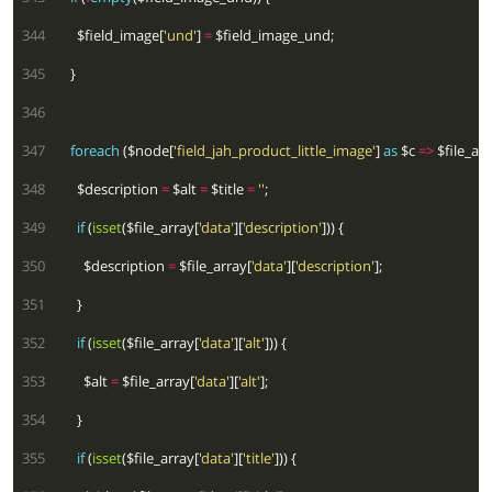
 344
      $field_image[
'und'
] 
=
 345
 346
 347
foreach
 ($node[
'field_jah_product_little_image'
] 
as
 $c 
=>
 348
      $description 
=
 $alt 
=
 $title 
=
''
 349
if
 (
isset
($file_array[
'data'
][
'description'
 350
        $description 
=
 $file_array[
'data'
][
'description'
 351
 352
if
 (
isset
($file_array[
'data'
][
'alt'
 353
        $alt 
=
 $file_array[
'data'
][
'alt'
 354
 355
if
 (
isset
($file_array[
'data'
][
'title'