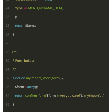
  24
'type'
=>
MENU_NORMAL_ITEM
  25
  26
return
  27
  28
  29
  30
  31
 */
  32
function
myimport_imort_form
  33
    $form 
=
array
  34
return
confirm_form
($form, 
t
(
'Are you sure?'
), 
'myimport'
, 
t
(
'Impo
  35