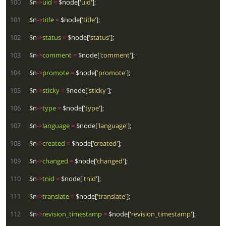
 100
  $n
->
uid
=
 $node[
'uid'
 101
  $n
->
title
=
 $node[
'title'
 102
  $n
->
status
=
 $node[
'status'
 103
  $n
->
comment
=
 $node[
'comment'
 104
  $n
->
promote
=
 $node[
'promote'
 105
  $n
->
sticky
=
 $node[
'sticky'
 106
  $n
->
type
=
 $node[
'type'
 107
  $n
->
language
=
 $node[
'language'
 108
  $n
->
created
=
 $node[
'created'
 109
  $n
->
changed
=
 $node[
'changed'
 110
  $n
->
tnid
=
 $node[
'tnid'
 111
  $n
->
translate
=
 $node[
'translate'
 112
  $n
->
revision_timestamp
=
 $node[
'revision_timestamp'