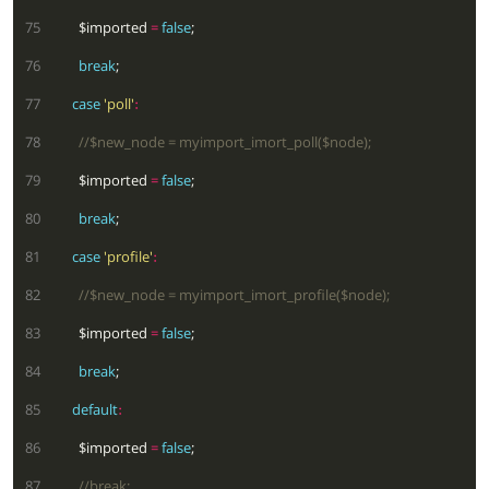
  75
        $imported 
=
false
  76
break
  77
case
'poll'
:
  78
  79
        $imported 
=
false
  80
break
  81
case
'profile'
:
  82
  83
        $imported 
=
false
  84
break
  85
default
:
  86
        $imported 
=
false
  87