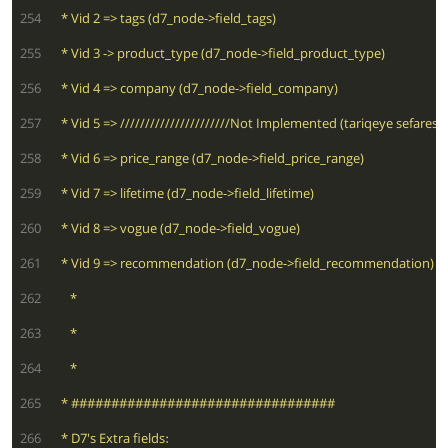
 254
 255
 256
 257
 258
 259
 260
 261
 262
 263
 264
 265
 266