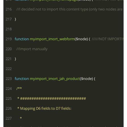
 216
 217
 218
 219
function
myimport_imort_webform
($node) {  
 220
 221
 222
 223
function
myimport_imort_jah_product
 224
 225
 226
 227