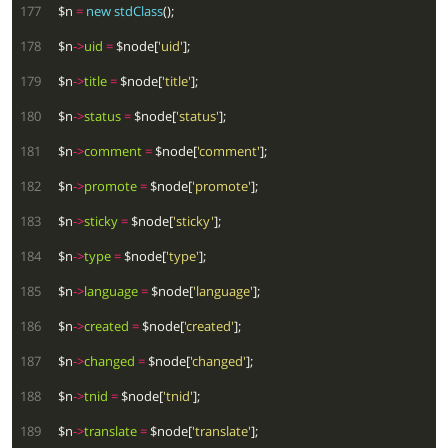
 177
  $n 
=
new
stdClass
 178
  $n
->
uid
=
 $node[
'uid'
 179
  $n
->
title
=
 $node[
'title'
 180
  $n
->
status
=
 $node[
'status'
 181
  $n
->
comment
=
 $node[
'comment'
 182
  $n
->
promote
=
 $node[
'promote'
 183
  $n
->
sticky
=
 $node[
'sticky'
 184
  $n
->
type
=
 $node[
'type'
 185
  $n
->
language
=
 $node[
'language'
 186
  $n
->
created
=
 $node[
'created'
 187
  $n
->
changed
=
 $node[
'changed'
 188
  $n
->
tnid
=
 $node[
'tnid'
 189
  $n
->
translate
=
 $node[
'translate'