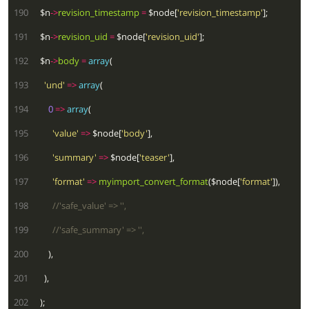
 190
  $n
->
revision_timestamp
=
 $node[
'revision_timestamp'
 191
  $n
->
revision_uid
=
 $node[
'revision_uid'
 192
  $n
->
body
=
array
 193
'und'
=>
array
 194
0
=>
array
 195
'value'
=>
 $node[
'body'
 196
'summary'
=>
 $node[
'teaser'
 197
'format'
=>
myimport_convert_format
($node[
'format'
 198
 199
 200
 201
 202