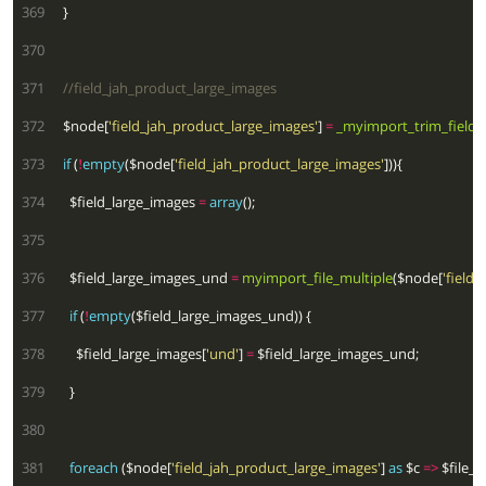
 369
 370
 371
 372
  $node[
'field_jah_product_large_images'
] 
=
_myimport_trim_field
(
 373
if
 (
!
empty
($node[
'field_jah_product_large_images'
 374
    $field_large_images 
=
array
 375
 376
    $field_large_images_und 
=
myimport_file_multiple
($node[
'field
 377
if
 (
!
empty
 378
      $field_large_images[
'und'
] 
=
 379
 380
 381
foreach
 ($node[
'field_jah_product_large_images'
] 
as
 $c 
=>