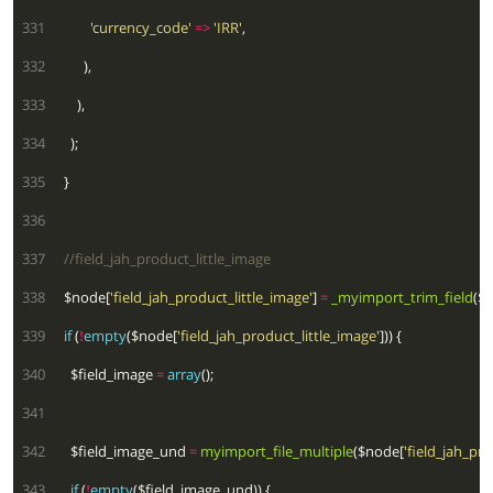
 331
'currency_code'
=>
'IRR'
 332
 333
 334
 335
 336
 337
 338
  $node[
'field_jah_product_little_image'
] 
=
_myimport_trim_field
($
 339
if
 (
!
empty
($node[
'field_jah_product_little_image'
 340
    $field_image 
=
array
 341
 342
    $field_image_und 
=
myimport_file_multiple
($node[
'field_jah_pro
 343
if
 (
!
empty