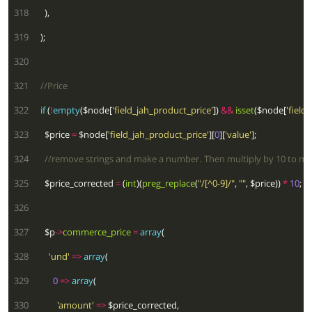
 318
 319
 320
 321
 322
if
 (
!
empty
($node[
'field_jah_product_price'
]) 
&&
isset
($node[
'field
 323
    $price 
=
 $node[
'field_jah_product_price'
][
0
][
'value'
 324
 325
    $price_corrected 
=
 (
int
)(
preg_replace
(
"/[^0-9]/"
, 
""
, $price)) 
*
10
 326
 327
    $p
->
commerce_price
=
array
 328
'und'
=>
array
 329
0
=>
array
 330
'amount'
=>