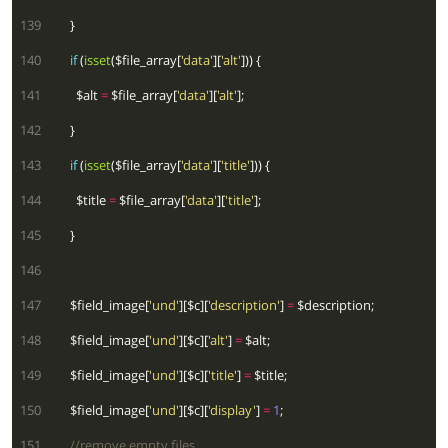
 139
 140
if
 (
isset
($file_array[
'data'
][
'alt'
 141
        $alt 
=
 $file_array[
'data'
][
'alt'
 142
 143
if
 (
isset
($file_array[
'data'
][
'title'
 144
        $title 
=
 $file_array[
'data'
][
'title'
 145
 146
 147
      $field_image[
'und'
][$c][
'description'
] 
=
 148
      $field_image[
'und'
][$c][
'alt'
] 
=
 149
      $field_image[
'und'
][$c][
'title'
] 
=
 150
      $field_image[
'und'
][$c][
'display'
] 
=
1
 151