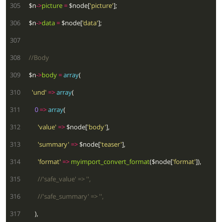
 305
  $n
->
picture
=
 $node[
'picture'
 306
  $n
->
data
=
 $node[
'data'
 307
 308
 309
  $n
->
body
=
array
 310
'und'
=>
array
 311
0
=>
array
 312
'value'
=>
 $node[
'body'
 313
'summary'
=>
 $node[
'teaser'
 314
'format'
=>
myimport_convert_format
($node[
'format'
 315
 316
 317