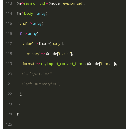
 113
  $n
->
revision_uid
=
 $node[
'revision_uid'
 114
  $n
->
body
=
array
 115
'und'
=>
array
 116
0
=>
array
 117
'value'
=>
 $node[
'body'
 118
'summary'
=>
 $node[
'teaser'
 119
'format'
=>
myimport_convert_format
($node[
'format'
 120
 121
 122
 123
 124
 125