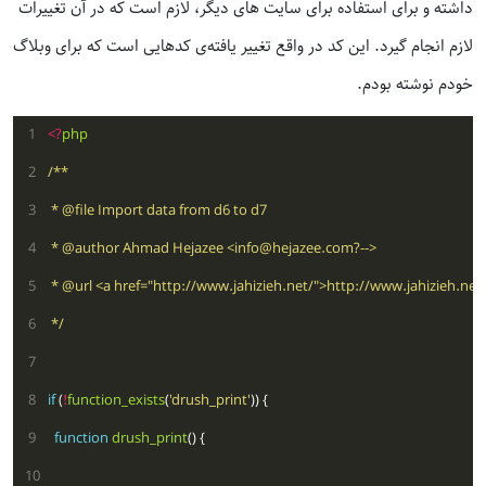
داشته و برای استفاده برای سایت های دیگر، لازم است که در آن تغییرات
لازم انجام گیرد. این کد در واقع تغییر یافته‌ی کدهایی است که برای وبلاگ
خودم نوشته بودم.
   1
<?
php
   2
   3
   4
 * @author Ahmad Hejazee <
info@hejazee.com
   5
   6
 */
   7
   8
if
 (
!
function_exists
(
'drush_print'
   9
function
drush_print
  10