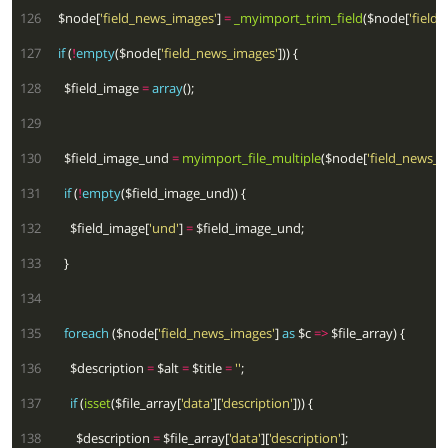
 126
  $node[
'field_news_images'
] 
=
_myimport_trim_field
($node[
'field
 127
if
 (
!
empty
($node[
'field_news_images'
 128
    $field_image 
=
array
 129
 130
    $field_image_und 
=
myimport_file_multiple
($node[
'field_news_i
 131
if
 (
!
empty
 132
      $field_image[
'und'
] 
=
 133
 134
 135
foreach
 ($node[
'field_news_images'
] 
as
 $c 
=>
 136
      $description 
=
 $alt 
=
 $title 
=
''
 137
if
 (
isset
($file_array[
'data'
][
'description'
 138
        $description 
=
 $file_array[
'data'
][
'description'