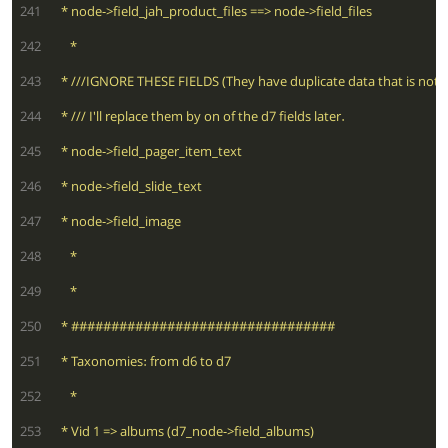
 241
 242
 243
 244
 245
 246
 247
 248
 249
 250
 251
 252
 253