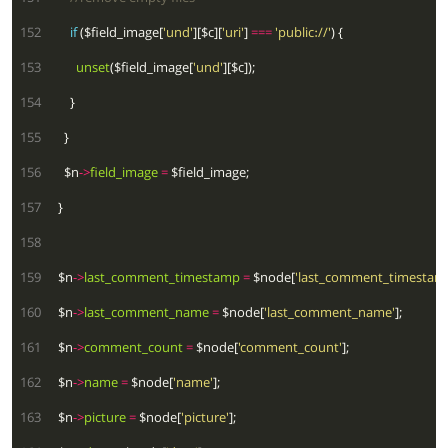
 152
if
 ($field_image[
'und'
][$c][
'uri'
] 
===
'public://'
 153
unset
($field_image[
'und'
 154
 155
 156
    $n
->
field_image
=
 157
 158
 159
  $n
->
last_comment_timestamp
=
 $node[
'last_comment_timestam
 160
  $n
->
last_comment_name
=
 $node[
'last_comment_name'
 161
  $n
->
comment_count
=
 $node[
'comment_count'
 162
  $n
->
name
=
 $node[
'name'
 163
  $n
->
picture
=
 $node[
'picture'