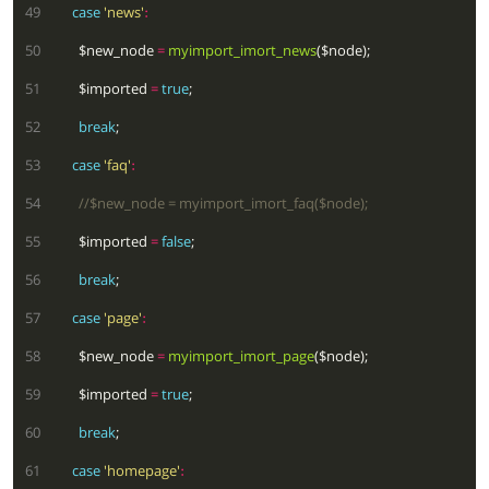
  49
case
'news'
:
  50
        $new_node 
=
myimport_imort_news
  51
        $imported 
=
true
  52
break
  53
case
'faq'
:
  54
  55
        $imported 
=
false
  56
break
  57
case
'page'
:
  58
        $new_node 
=
myimport_imort_page
  59
        $imported 
=
true
  60
break
  61
case
'homepage'
: