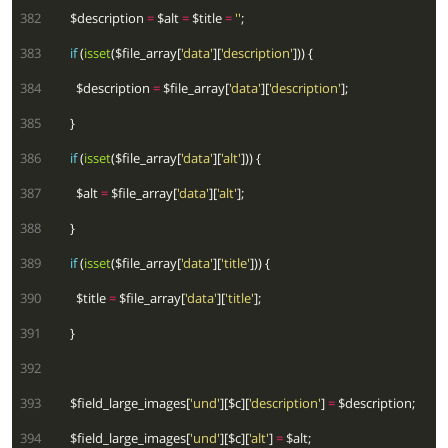
 382
      $description 
=
 $alt 
=
 $title 
=
''
 383
if
 (
isset
($file_array[
'data'
][
'description'
 384
        $description 
=
 $file_array[
'data'
][
'description'
 385
 386
if
 (
isset
($file_array[
'data'
][
'alt'
 387
        $alt 
=
 $file_array[
'data'
][
'alt'
 388
 389
if
 (
isset
($file_array[
'data'
][
'title'
 390
        $title 
=
 $file_array[
'data'
][
'title'
 391
 392
 393
      $field_large_images[
'und'
][$c][
'description'
] 
=
 394
      $field_large_images[
'und'
][$c][
'alt'
] 
=