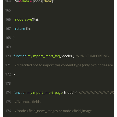
 164
  $n
->
data
=
 $node[
'data'
 165
 166
node_save
 167
return
 168
 169
 170
function
myimport_imort_faq
($node) {  
 171
 172
 173
 174
function
myimport_imort_page
($node) {   
 175
 176