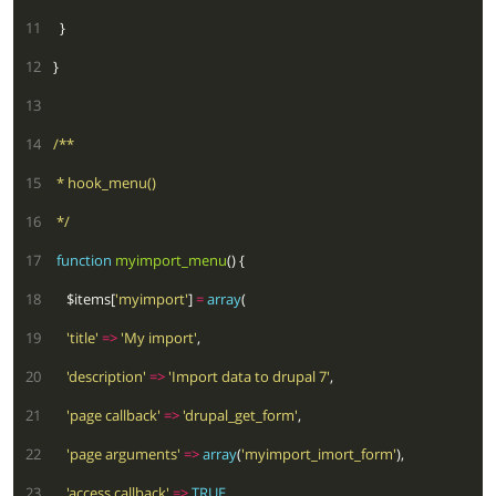
  11
  12
  13
  14
  15
  16
 */
  17
function
myimport_menu
  18
    $items[
'myimport'
] 
=
array
  19
'title'
=>
'My import'
  20
'description'
=>
'Import data to drupal 7'
  21
'page callback'
=>
'drupal_get_form'
  22
'page arguments'
=>
array
(
'myimport_imort_form'
  23
'access callback'
=>
TRUE