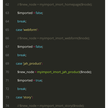
  62
  63
        $imported 
=
false
  64
break
  65
case
'webform'
:
  66
  67
        $imported 
=
false
  68
break
  69
case
'jah_product'
:
  70
        $new_node 
=
myimport_imort_jah_product
  71
        $imported 
=
true
  72
break
  73
case
'story'
:
  74