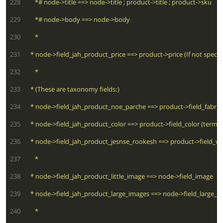
 228
 229
 230
 231
 232
 233
 234
 235
 236
 237
 238
 239
 240