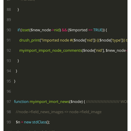
  88
  89
  90
if
 (
isset
($new_node
->
nid
) 
&&
 ($imported 
==
TRUE
  91
drush_print
(
"Imported node #
{
$node[
'nid'
]
}
 (
{
$node[
'type'
]
}
) to
  92
myimport_import_node_comments
($node[
'nid'
], $new_node
->
n
  93
  94
  95
  96
  97
function
myimport_imort_news
($node) { 
  98
  99
  $n 
=
new
stdClass