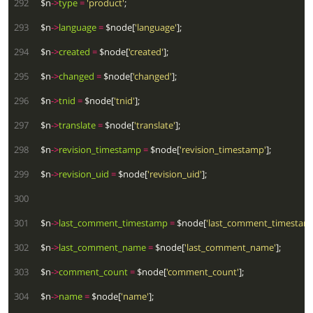
 292
  $n
->
type
=
'product'
 293
  $n
->
language
=
 $node[
'language'
 294
  $n
->
created
=
 $node[
'created'
 295
  $n
->
changed
=
 $node[
'changed'
 296
  $n
->
tnid
=
 $node[
'tnid'
 297
  $n
->
translate
=
 $node[
'translate'
 298
  $n
->
revision_timestamp
=
 $node[
'revision_timestamp'
 299
  $n
->
revision_uid
=
 $node[
'revision_uid'
 300
 301
  $n
->
last_comment_timestamp
=
 $node[
'last_comment_timestam
 302
  $n
->
last_comment_name
=
 $node[
'last_comment_name'
 303
  $n
->
comment_count
=
 $node[
'comment_count'
 304
  $n
->
name
=
 $node[
'name'