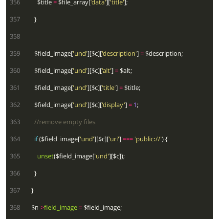
 356
        $title 
=
 $file_array[
'data'
][
'title'
 357
 358
 359
      $field_image[
'und'
][$c][
'description'
] 
=
 360
      $field_image[
'und'
][$c][
'alt'
] 
=
 361
      $field_image[
'und'
][$c][
'title'
] 
=
 362
      $field_image[
'und'
][$c][
'display'
] 
=
1
 363
 364
if
 ($field_image[
'und'
][$c][
'uri'
] 
===
'public://'
 365
unset
($field_image[
'und'
 366
 367
 368
    $n
->
field_image
=