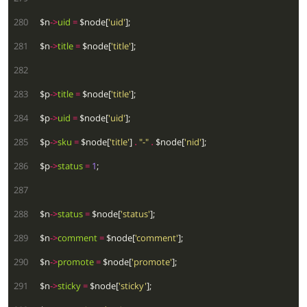
 280
  $n
->
uid
=
 $node[
'uid'
 281
  $n
->
title
=
 $node[
'title'
 282
 283
  $p
->
title
=
 $node[
'title'
 284
  $p
->
uid
=
 $node[
'uid'
 285
  $p
->
sku
=
 $node[
'title'
] 
.
"-"
.
 $node[
'nid'
 286
  $p
->
status
=
1
 287
 288
  $n
->
status
=
 $node[
'status'
 289
  $n
->
comment
=
 $node[
'comment'
 290
  $n
->
promote
=
 $node[
'promote'
 291
  $n
->
sticky
=
 $node[
'sticky'