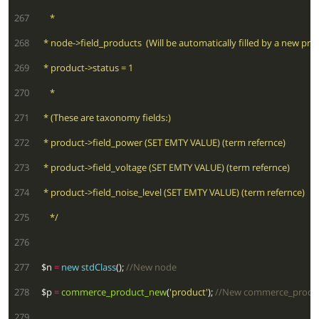
 267
 268
 269
 270
 271
 272
 273
 274
 275
      */
 276
 277
  $n 
=
new
stdClass
(); 
 278
  $p 
=
commerce_product_new
(
'product'
); 
 279